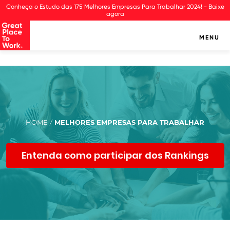
Observação:
Conheça o Estudo das 175 Melhores Empresas Para Trabalhar 2024! - Baixe
este
agora
site
inclui
MENU
um
sistema
de
assistência
à
acessibilidade.
HOME
MELHORES EMPRESAS PARA TRABALHAR
/
Entenda como participar dos Rankings