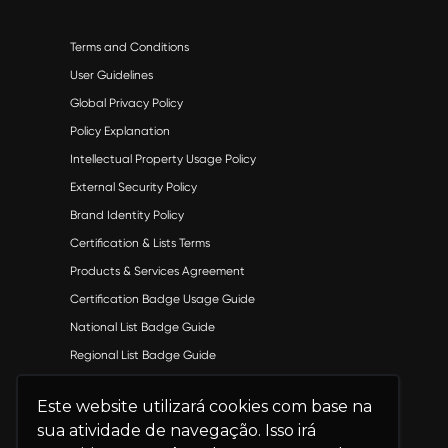
Terms and Conditions
User Guidelines
Global Privacy Policy
Policy Explanation
Intellectual Property Usage Policy
External Security Policy
Brand Identity Policy
Certification & Lists Terms
Products & Services Agreement
Certification Badge Usage Guide
National List Badge Guide
Regional List Badge Guide
Category List Badge Guidelines
Este website utilizará cookies com base na
U.S. Best Workplaces™ List Guidelines
sua atividade de navegação. Isso irá