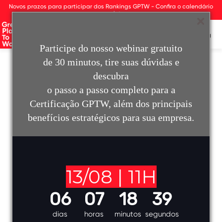
Observação:
Novos prazos para participar dos Rankings GPTW - Confira o calendário
este
completo
site
inclui
MENU
um
Participe do nosso webinar gratuito
sistema
de
de 30 minutos, tire suas dúvidas e
assistência
descubra
Autoridade global
à
o passo a passo completo para a
acessibilidade.
no mundo do
Certificação GPTW, além dos principais
benefícios estratégicos para sua empresa.
trabalho
O Great Place To Work® apoia organizações a
obterem melhores resultados por meio de uma
13/08 | 11H
cultura de confiança, alto desempenho e inovação.
06
07
18
38
Com a nossa plataforma e metodologia de pesquisa,
dias
horas
minutos
segundos
certificamos e premiamos as empresas que prezam