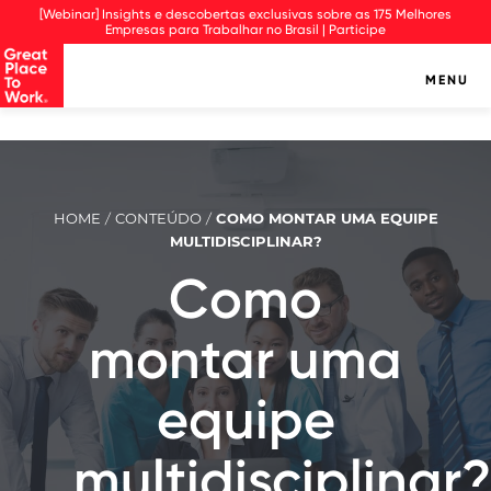
Observação:
[Webinar] Insights e descobertas exclusivas sobre as 175 Melhores
este
Empresas para Trabalhar no Brasil | Participe
site
inclui
MENU
um
sistema
de
assistência
à
acessibilidade.
HOME
CONTEÚDO
COMO MONTAR UMA EQUIPE
/
/
MULTIDISCIPLINAR?
Como
montar uma
equipe
multidisciplinar