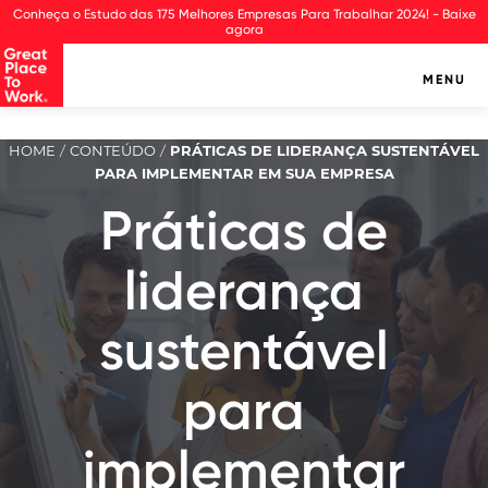
Observação:
Conheça o Estudo das 175 Melhores Empresas Para Trabalhar 2024! - Baixe
este
agora
site
inclui
MENU
um
sistema
de
HOME
CONTEÚDO
PRÁTICAS DE LIDERANÇA SUSTENTÁVEL
/
/
assistência
PARA IMPLEMENTAR EM SUA EMPRESA
à
acessibilidade.
Práticas de
liderança
sustentável
para
implementar