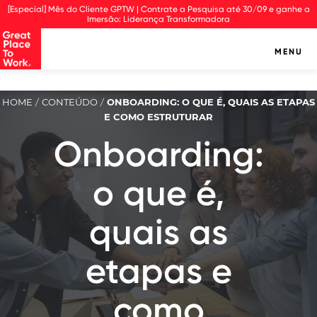
Observação:
[Especial] Mês do Cliente GPTW | Contrate a Pesquisa até 30/09 e ganhe a
este
Imersão: Liderança Transformadora
site
inclui
MENU
um
sistema
de
assistência
HOME
CONTEÚDO
ONBOARDING: O QUE É, QUAIS AS ETAPAS
/
/
à
E COMO ESTRUTURAR
acessibilidade.
Onboarding:
o que é,
quais as
etapas e
como