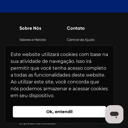
Sobre Nós
Contato
Valores e História
Central de Ajuda
Nossa Equipe
Onde Estamos
Este website utilizará cookies com base na
Trabalhe Conosco
Política de Privacidade
sua atividade de navegação. Isso irá
Depoimentos
Fale Conosco
permitir que você tenha acesso completo
GPTW e UKG
a todas as funcionalidades deste website.
Relatório
Ao utilizar este site, você concorda que
Sustentabilidade
nós podemos armazenar e acessar cookies
FAQ
em seu dispositivo.
Certificação
Ranking
Ok, entendi!
Conquiste a Certificação
Faça parte das Melhores
Empresas
Empresas Certificadas