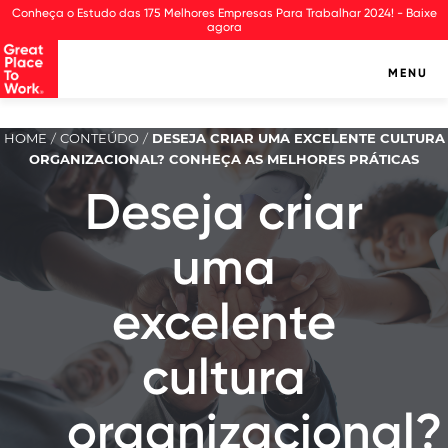
Observação:
Conheça o Estudo das 175 Melhores Empresas Para Trabalhar 2024! - Baixe
este
agora
site
inclui
MENU
um
sistema
de
HOME
CONTEÚDO
DESEJA CRIAR UMA EXCELENTE CULTURA
/
/
assistência
ORGANIZACIONAL? CONHEÇA AS MELHORES PRÁTICAS
à
acessibilidade.
Deseja criar
uma
excelente
cultura
organizacional?