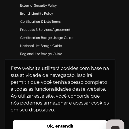
External Security Policy
Brand Identity Policy
Certification & Lists Terms
Products & Services Agreement
Certification Badge Usage Guide
National List Badge Guide
Regional List Badge Guide
Category List Badge Guidelines
Este website utilizará cookies com base na
U.S. Best Workplaces™ List Guidelines
sua atividade de navegação. Isso irá
permitir que você tenha acesso completo
a todas as funcionalidades deste website.
Ao utilizar este site, você concorda que
nós podemos armazenar e acessar cookies
© 2026 Great Place To Work®. Todos os
em seu dispositivo.
Direitos Reservados. | CNPJ:
47.827.415/0001-05 | SAD CONSULTORIA
Ok, entendi!