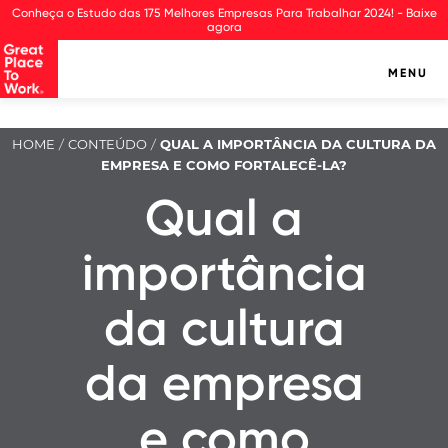
Observação:
Conheça o Estudo das 175 Melhores Empresas Para Trabalhar 2024! - Baixe
este
agora
site
inclui
MENU
um
sistema
de
assistência
HOME
CONTEÚDO
QUAL A IMPORTÂNCIA DA CULTURA DA
/
/
à
EMPRESA E COMO FORTALECÊ-LA?
acessibilidade.
Qual a
importância
da cultura
da empresa
e como