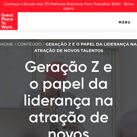
Observação:
Conheça o Estudo das 175 Melhores Empresas Para Trabalhar 2024! - Baixe
este
agora
site
inclui
MENU
um
sistema
de
assistência
HOME
CONTEÚDO
GERAÇÃO Z E O PAPEL DA LIDERANÇA NA
/
/
à
ATRAÇÃO DE NOVOS TALENTOS
acessibilidade.
Geração Z e
o papel da
liderança na
atração de
novos