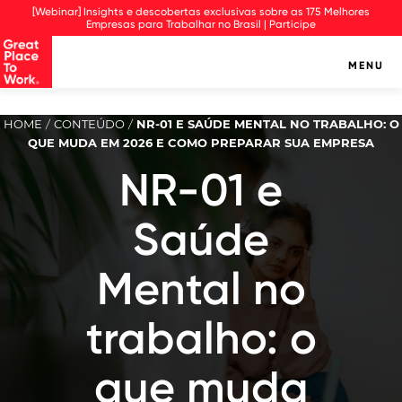
Observação:
[Webinar] Insights e descobertas exclusivas sobre as 175 Melhores
este
Empresas para Trabalhar no Brasil | Participe
site
inclui
MENU
um
sistema
de
HOME
CONTEÚDO
NR-01 E SAÚDE MENTAL NO TRABALHO: O
/
/
assistência
QUE MUDA EM 2026 E COMO PREPARAR SUA EMPRESA
à
acessibilidade.
NR-01 e
Saúde
Mental no
trabalho: o
que muda