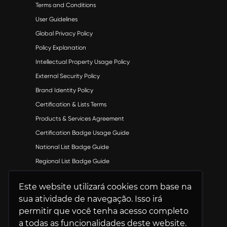
Terms and Conditions
User Guidelines
Global Privacy Policy
Policy Explanation
Intellectual Property Usage Policy
External Security Policy
Brand Identity Policy
Certification & Lists Terms
Products & Services Agreement
Certification Badge Usage Guide
National List Badge Guide
Regional List Badge Guide
Category List Badge Guidelines
Este website utilizará cookies com base na
U.S. Best Workplaces™ List Guidelines
sua atividade de navegação. Isso irá
permitir que você tenha acesso completo
a todas as funcionalidades deste website.