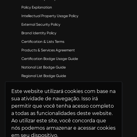
Policy Explanation
Intellectual Property Usage Policy
External Security Policy
Brand Identity Policy
Certification & Lists Terms
Products & Services Agreement
Certification Badge Usage Guide
National List Badge Guide
Regional List Badge Guide
Category List Badge Guidelines
Este website utilizará cookies com base na
U.S. Best Workplaces™ List Guidelines
sua atividade de navegação. Isso irá
permitir que você tenha acesso completo
a todas as funcionalidades deste website.
Ao utilizar este site, você concorda que
nós podemos armazenar e acessar cookies
© 2026 Great Place To Work®. Todos os
em seu dispositivo.