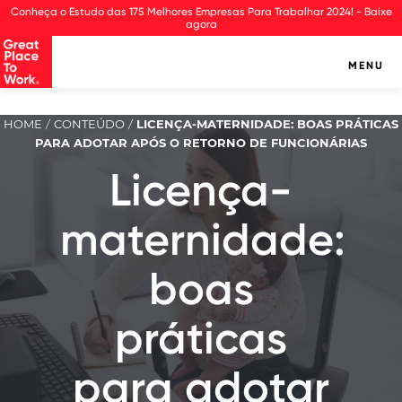
Observação:
Conheça o Estudo das 175 Melhores Empresas Para Trabalhar 2024! - Baixe
este
agora
site
inclui
MENU
um
sistema
de
HOME
CONTEÚDO
LICENÇA-MATERNIDADE: BOAS PRÁTICAS
/
/
assistência
PARA ADOTAR APÓS O RETORNO DE FUNCIONÁRIAS
à
acessibilidade.
Licença-
maternidade:
boas
práticas
para adotar