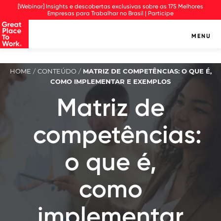
Observação:
[Webinar] Insights e descobertas exclusivas sobre as 175 Melhores
este
Empresas para Trabalhar no Brasil | Participe
site
inclui
MENU
um
sistema
de
assistência
HOME
CONTEÚDO
MATRIZ DE COMPETÊNCIAS: O QUE É,
/
/
à
COMO IMPLEMENTAR E EXEMPLOS
acessibilidade.
Matriz de
competências:
o que é,
como
implementar