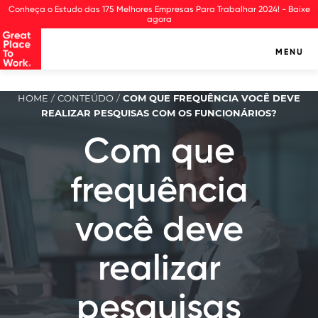
Observação:
Conheça o Estudo das 175 Melhores Empresas Para Trabalhar 2024! - Baixe
este
agora
site
inclui
MENU
um
sistema
de
HOME
CONTEÚDO
COM QUE FREQUÊNCIA VOCÊ DEVE
/
/
assistência
REALIZAR PESQUISAS COM OS FUNCIONÁRIOS?
à
acessibilidade.
Com que
frequência
você deve
realizar
pesquisas