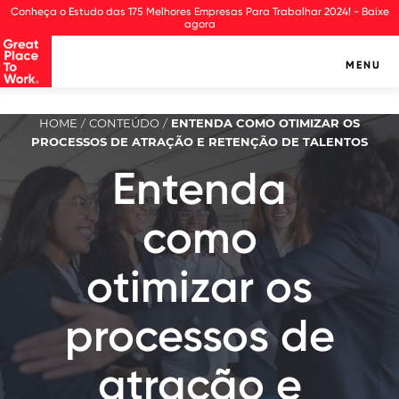
Observação:
Conheça o Estudo das 175 Melhores Empresas Para Trabalhar 2024! - Baixe
este
agora
site
inclui
MENU
um
sistema
de
HOME
CONTEÚDO
ENTENDA COMO OTIMIZAR OS
/
/
assistência
PROCESSOS DE ATRAÇÃO E RETENÇÃO DE TALENTOS
à
acessibilidade.
Entenda
como
otimizar os
processos de
atração e